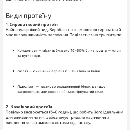
Види протеїну
1. Сироватковий протеїн
Найпопулярніший вид. Виробляється з молочної сироватки й
має високу швидкість засвоєння. Поділяється на три підтипи:
Концентрат
— містить близько 70–80% білка, решта — жири
та вуглеводи.
Ізолят
— очищений варіант із 90% і більше білка.
Гідролізат
— частково розщеплений білок, швидше
засвоюється, але дорожчий і має гіркуватий смак.
2. Казеїновий протеїн
Повільно засвоюється (6–8 годин), що робить його ідеальним
для вживання на ніч. Забезпечує тривале насичення й
живлення м’язів амінокислотами під час сну.