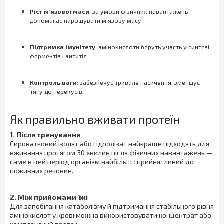
Ріст м’язової маси
: за умови фізичних навантажень
допомагає нарощувати м’язову масу.
Підтримка імунітету
: амінокислоти беруть участь у синтезі
ферментів і антитіл.
Контроль ваги
: забезпечує тривале насичення, зменшує
тягу до перекусів.
Як правильно вживати протеїн
1. Після тренування
Сироватковий ізолят або гідролізат найкраще підходять для
вживання протягом 30 хвилин після фізичних навантажень —
саме в цей період організм найбільш сприйнятливий до
поживних речовин.
2. Між прийомами їжі
Для запобігання катаболізму й підтримання стабільного рівня
амінокислот у крові можна використовувати концентрат або