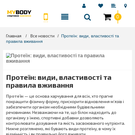
0
Главная
Все новости
>
>
Протеїн: види, властивості та
правила вживання
Протеїн: види, властивості та
правила вживання
Протеїн
— це основа харчування для всіх, хто прагне
покращити фізичну форму, прискорити відновлення м’язів і
забезпечити організм необхідними будівельними
речовинами. Незважаючи на те, що білок надходить до
організму з їжею, спортивні добавки дозволяють
контролювати дозування та якість засвоюваного нутрієнта.
Нижче розглянемо, які бувають види протеїну, в чому їх
відмінність і як правильно його вживати.