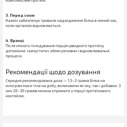
комплексний протеїн.
3. Перед сном
Казеїн забезпечує тривале надходження білка в нічний час,
коли організм відновлюється.
4. Вранці
Після нічного голодування порція швидкого протеїну
допоможе «запустити» обмін речовин і відновлювальні
процеси.
Рекомендації щодо дозування
Середня рекомендована доза — 1,5–2 грама білка на
кілограм маси тіла на добу, включаючи як їжу, так і добавки. З
них 20–30 грамів можна отримати з порції протеїнового
коктейлю.