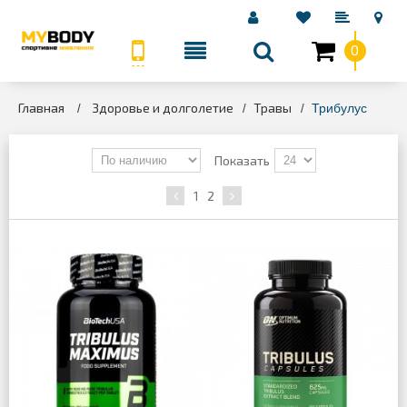
0
КАТЕГОРИИ
Главная
Здоровье и долголетие
Травы
>
>
>
Трибулус
Показать
1
2