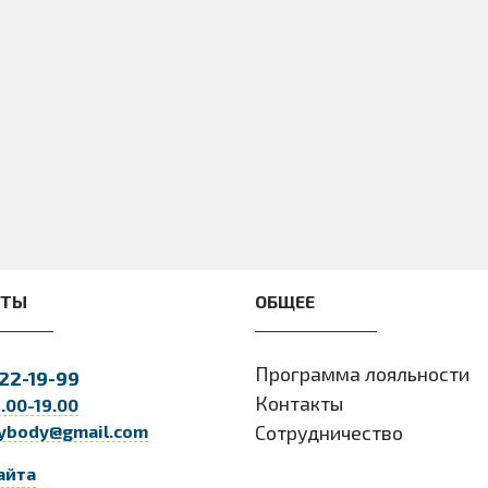
023-05-26 19:13:35
Добавлен:
2023-02-18 16:14:33
Загієв
Рецензент:
Аня
andor22@gmail.com
Super Omega
Качественная омега.
Принимаю по 2 капсулы в
день.
КТЫ
ОБЩЕЕ
Программа лояльности
22-19-99
Контакты
9.00-19.00
ybody@gmail.com
Сотрудничество
айта