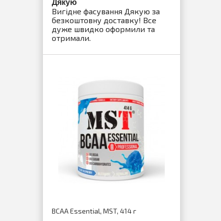
Дякую
Gold Le
Вигідне фасування Дякую за
Гейнер 
безкоштовну доставку! Все
очень кр
дуже швидко оформили та
рекоме
отримали.
Creatine 
BCAA Essential, MST, 414 г