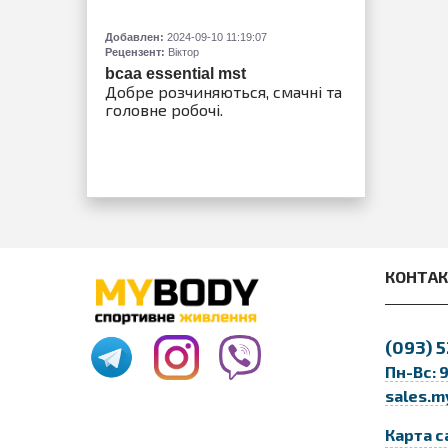
Добавлен:
2
Рецензент:
Добавлен:
2024-09-10 11:19:07
Рецензент:
Віктор
zagievs
Phx
bcaa essential mst
Добре розчиняються, смачні та
головне робочі.
КОНТА
(093)
5
Пн-Вс: 
sales.m
Карта с