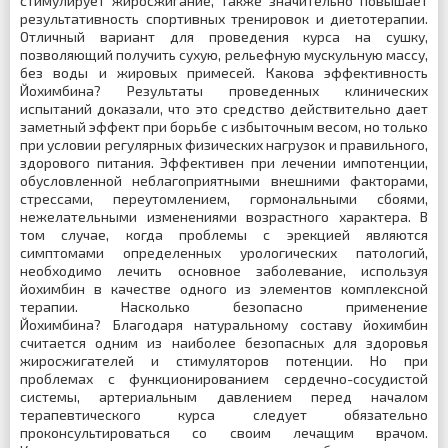
стимулирует жиросжигание, также значительно повышает
результативность спортивных тренировок и диетотерапии.
Отличный вариант для проведения курса на сушку,
позволяющий получить сухую, рельефную мускульную массу,
без воды и жировых примесей. Какова эффективность
Йохимбина? Результаты проведенных клинических
испытаний доказали, что это средство действительно дает
заметный эффект при борьбе с избыточным весом, но только
при условии регулярных физических нагрузок и правильного,
здорового питания. Эффективен при лечении импотенции,
обусловленной неблагоприятными внешними факторами,
стрессами, переутомлением, гормональными сбоями,
нежелательными изменениями возрастного характера. В
том случае, когда проблемы с эрекцией являются
симптомами определенных урологических патологий,
необходимо лечить основное заболевание, используя
йохимбин в качестве одного из элементов комплексной
терапии. Насколько безопасно применение
Йохимбина? Благодаря натуральному составу йохимбин
считается одним из наиболее безопасных для здоровья
жиросжигателей и стимуляторов потенции. Но при
проблемах с функционированием сердечно-сосудистой
системы, артериальным давлением перед началом
терапевтического курса следует обязательно
проконсультироваться со своим лечащим врачом.