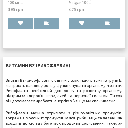
100 мг,...
Solgar, 100...
395 грн
475 грн
ВИТАМИН B2 (РИБОФЛАВИН)
Вітамін B2 (рибофлавін) є одним з важливих вітамінів групи В,
які грають важливу роль у функціонуванні організму людини.
Рибофлавін необхідний для росту та розвитку організму,
підтримки здоров’я шкіри, очей та нервової системи. Також
він допомагає виробляти енергію з їжі, що ми споживаємо.
Рибофлавін можна отримати з різноманітних продуктів,
зокрема з молочних продуктів, м’яса, риби, яєць та зелені. Він
входить до складу багатьох продуктів харчування, таких як