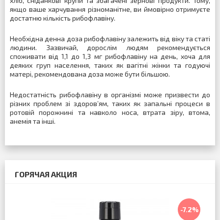
хліб, сніданкові крупи та збагачені зернові продукти. Тому,
якщо ваше харчування різноманітне, ви ймовірно отримуєте
достатню кількість рибофлавіну.
Необхідна денна доза рибофлавіну залежить від віку та статі
людини. Зазвичай, дорослім людям рекомендується
споживати від 1,1 до 1,3 мг рибофлавіну на день, хоча для
деяких груп населення, таких як вагітні жінки та годуючі
матері, рекомендована доза може бути більшою.
Недостатність рибофлавіну в організмі може призвести до
різних проблем зі здоров’ям, таких як запальні процеси в
ротовій порожнині та навколо носа, втрата зіру, втома,
анемія та інші.
ГОРЯЧАЯ АКЦИЯ
-7.2%