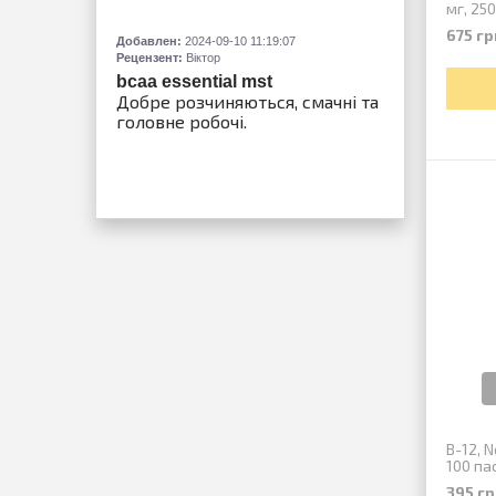
мг, 250.
Добавлен:
2
675 гр
Рецензент:
Добавлен:
2024-09-10 11:19:07
Рецензент:
Віктор
zagievs
Phx
bcaa essential mst
Добре розчиняються, смачні та
головне робочі.
B-12, 
100 па
395 гр