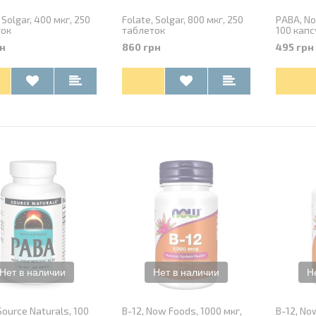
an Mass
Аминокислоты
отличный на вкус,
Хорошие бцаа, но высоковатая
 Solgar, 400 мкг, 250
Folate, Solgar, 800 мкг, 250
PABA, No
утой состав -
цена за такой объем по
ток
таблеток
100 капс
ндую.
сравнению с их конкурентами
н
860 грн
495 грн
PH-X, BiotechUSA, 90 капсул
Super Omega EPA, Now Foods, 120
капсул
Source Naturals, 100
B-12, Now Foods, 1000 мкг,
B-12, No