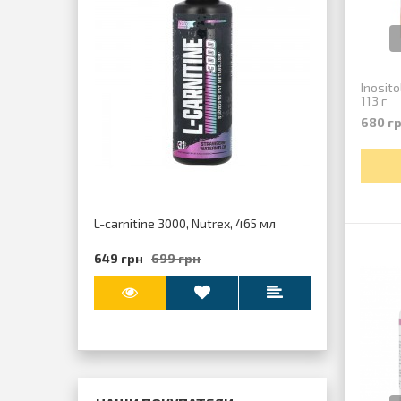
Inosit
113 г
680 г
L-carnitine 3000, Nutrex, 465 мл
649 грн
699 грн