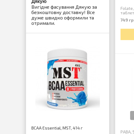
Дякую
Gold Le
Вигідне фасування Дякую за
Гейнер 
Folate,
безкоштовну доставку! Все
очень кр
табле
дуже швидко оформили та
рекоме
749 гр
отримали.
Creatine 
BCAA Essential, MST, 414 г
PABA, 