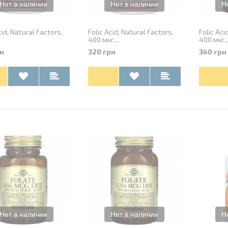
cid, Natural Factors,
Folic Acid, Natural Factors,
Folic Aci
400 мкг,...
400 мкг,.
н
320 грн
340 грн
old Lean Mass, Kevin
Breach Aminos, Redcon1, 300 г
 кг
023-09-04 14:31:34
Добавлен:
2023-02-18 16:41:21
Андрей
Рецензент:
Валентин