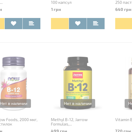
..
100 капсул
250 пас
023-05-26 19:13:35
Добавлен:
2023-02-18 16:14:33
н
1 грн
640 грн
Загієв
Рецензент:
Аня
andor22@gmail.com
Super Omega
Качественная омега.
Принимаю по 2 капсулы в
день.
Now Foods, 2000 мкг,
Methyl B-12, Jarrow
Vitamin B
стилок
Formulas,...
н
499 грн
720 грн