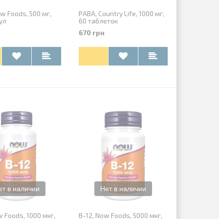
Голд
Хорошие амино
Приобрел недавно данный
Магазин работа
w Foods, 500 мг,
PABA, Country Life, 1000 мг,
протеин, довольно хороший по
быстро, грамот
ул
60 таблеток
.
вкусовым характеристикам,
консультанты. О
670 грн
по консистенции. Отдельное
быстрой доставк
спасибо за...
Aminocore, BCAA, Al
w Foods, 1000 мкг,
B-12, Now Foods, 5000 мкг,
Vitamin D3 5000 IU, California Gold