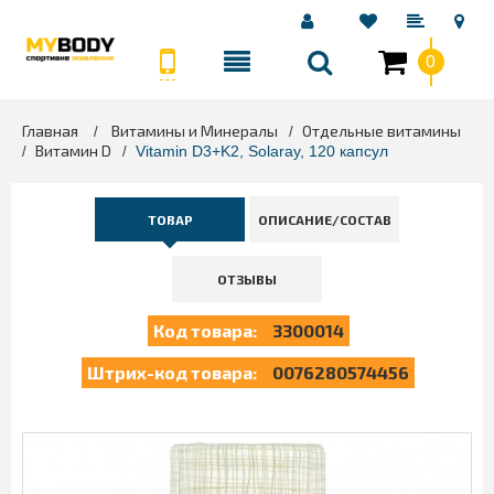
0
Главная
Витамины и Минералы
Отдельные витамины
>
>
Витамин D
>
>
Vitamin D3+K2, Solaray, 120 капсул
ТОВАР
ОПИСАНИЕ/СОСТАВ
ОТЗЫВЫ
Код товара:
3300014
Штрих-код товара:
0076280574456