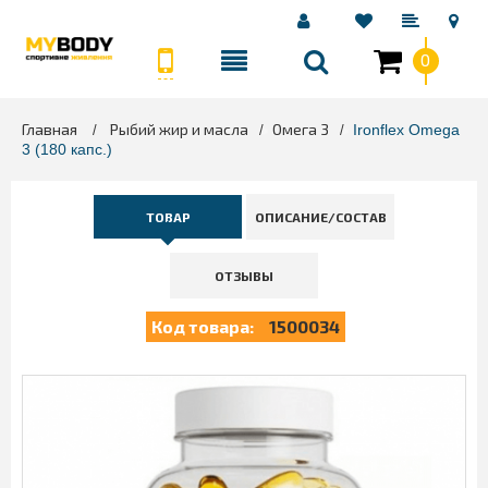
0
Главная
Рыбий жир и масла
Омега 3
>
>
>
Ironflex Omega
3 (180 капс.)
ТОВАР
ОПИСАНИЕ/СОСТАВ
ОТЗЫВЫ
Код товара:
1500034