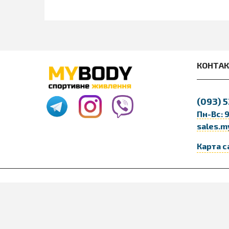
КОНТА
(093)
5
Пн-Вс: 
sales.m
Карта с