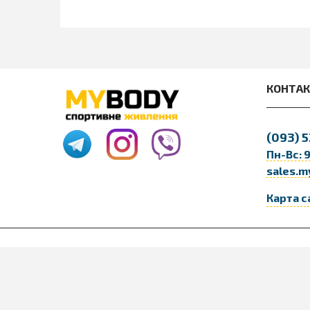
КОНТА
(093)
5
Пн-Вс: 
sales.m
Карта с